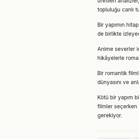
üretilen analizle
topluluğu canlı t
Bir yapımın hitap
de birlikte izley
Anime severler iç
hikâyelerle roman
Bir romantik filml
dünyasını ve anla
Kötü bir yapım b
filmler seçerken
gerekiyor.