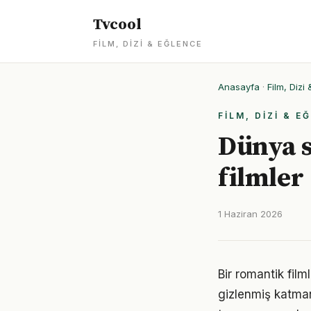
Tvcool
FILM, DIZI & EĞLENCE
Anasayfa
·
Film, Dizi
FILM, DIZI & E
Dünya 
filmler
1 Haziran 2026
Bir romantik filml
gizlenmiş katmanl