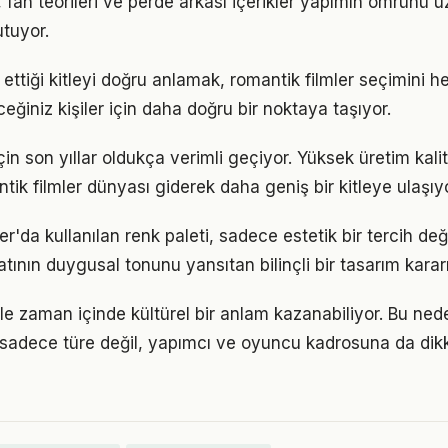
r, fan teorileri ve perde arkası içerikler yapımın ömrünü u
utuyor.
 ettiği kitleyi doğru anlamak, romantik filmler seçimini h
eceğiniz kişiler için daha doğru bir noktaya taşıyor.
in son yıllar oldukça verimli geçiyor. Yüksek üretim kal
tik filmler dünyası giderek daha geniş bir kitleye ulaşıyo
er'da kullanılan renk paleti, sadece estetik bir tercih deği
tının duygusal tonunu yansıtan bilinçli bir tasarım kararı
ile zaman içinde kültürel bir anlam kazanabiliyor. Bu ne
 sadece türe değil, yapımcı ve oyuncu kadrosuna da di