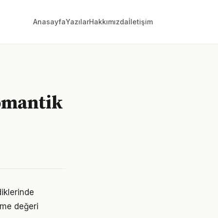
Anasayfa
Yazılar
Hakkımızda
İletişim
omantik
diklerinde
leme değeri