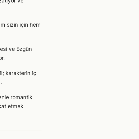
zatıyor ve
em sizin için hem
itesi ve özgün
r.
l; karakterin iç
.
denle romantik
kkat etmek