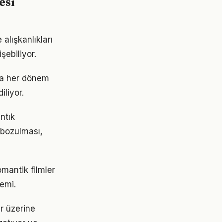
esi
alışkanlıkları
şebiliyor.
nda her dönem
iliyor.
antık
 bozulması,
omantik filmler
emi.
er üzerine