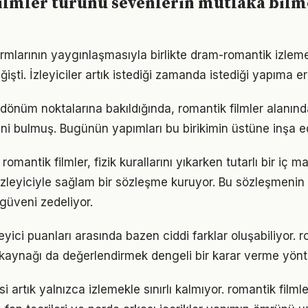
ilmler türünü sevenlerin mutlaka bilm
rmlarının yaygınlaşmasıyla birlikte dram-romantik izleme 
işti. İzleyiciler artık istediği zamanda istediği yapıma eri
 dönüm noktalarına bakıldığında, romantik filmler alanı
ni bulmuş. Bugünün yapımları bu birikimin üstüne inşa ed
romantik filmler, fizik kurallarını yıkarken tutarlı bir iç m
zleyiciyle sağlam bir sözleşme kuruyor. Bu sözleşmenin
güveni zedeliyor.
eyici puanları arasında bazen ciddi farklar oluşabiliyor. r
 kaynağı da değerlendirmek dengeli bir karar verme yönt
i artık yalnızca izlemekle sınırlı kalmıyor. romantik filml