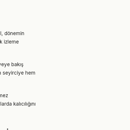
il, dönemin
ek izleme
âyeye bakış
em seyirciye hem
nmez
rda kalıcılığını