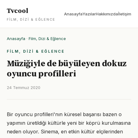
Tvcool
Anasayfa
Yazılar
Hakkımızda
İletişim
FILM, DIZI & EĞLENCE
Anasayfa
·
Film, Dizi & Eğlence
FILM, DIZI & EĞLENCE
Müziğiyle de büyüleyen dokuz
oyuncu profilleri
24 Temmuz 2020
Bir oyuncu profilleri'nın küresel başarısı bazen o
yapımın üretildiği kültürle yeni bir köprü kurulmasına
neden oluyor. Sinema, en etkin kültür elçilerinden