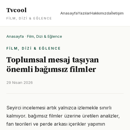
Tvcool
Anasayfa
Yazılar
Hakkımızda
İletişim
FILM, DIZI & EĞLENCE
Anasayfa
·
Film, Dizi & Eğlence
FILM, DIZI & EĞLENCE
Toplumsal mesaj taşıyan
önemli bağımsız filmler
29 Nisan 2026
Seyirci incelemesi artık yalnızca izlemekle sınırlı
kalmıyor. bağımsız filmler üzerine üretilen analizler,
fan teorileri ve perde arkası içerikler yapımın