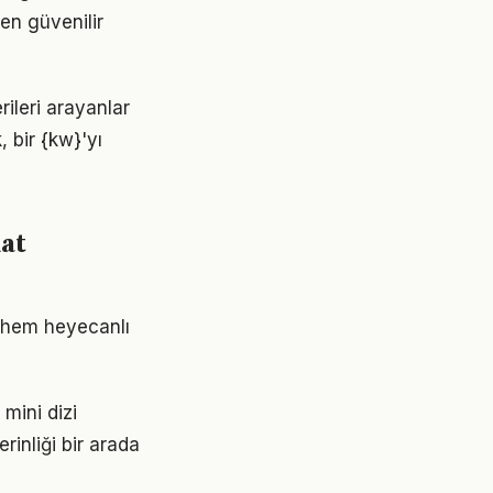
 en güvenilir
rileri arayanlar
 bir {kw}'yı
kat
ek hem heyecanlı
mini dizi
erinliği bir arada