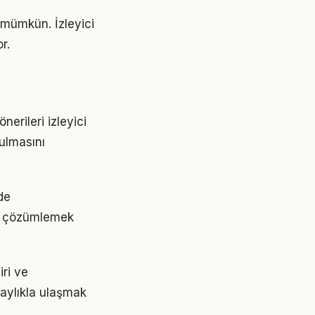
 mümkün. İzleyici
r.
nerileri izleyici
ulmasını
de
ını çözümlemek
iri ve
olaylıkla ulaşmak