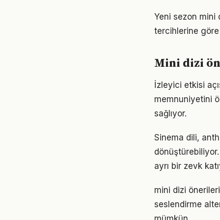
Yeni sezon mini 
tercihlerine göre
Mini dizi ö
İzleyici etkisi aç
memnuniyetini ön
sağlıyor.
Sinema dili, ant
dönüştürebiliyor
ayrı bir zevk katı
mini dizi öneriler
seslendirme alter
mümkün.