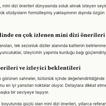
 mini dizi önerileri dünyasında soluk almak isteyen seyir
üyük stüdyoların formülleşmiş yaklaşımının dışında özgün
inde en çok izlenen mini dizi önerileri
ları, tek sezonluk diziler alanında kalitenin belirlenmes
yunculuklar, izleyicinin yapımla kurduğu bağı güçlendiriy
erileri ve izleyici beklentileri
 görünen sahneler, bütünlük içinde değerlendirildiğinde 
unu en iyi yansıtan noktalar oluyor. Detaylara dikkat etm
şka bir seviyeye taşıyor.
ik boyutunda güçlü olan mini dizi önerileri, yıllarca refera