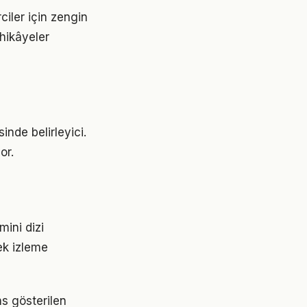
ciler için zengin
 hikâyeler
inde belirleyici.
or.
mini dizi
ek izleme
ns gösterilen