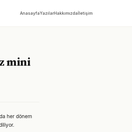
Anasayfa
Yazılar
Hakkımızda
İletişim
z mini
ında her dönem
iliyor.