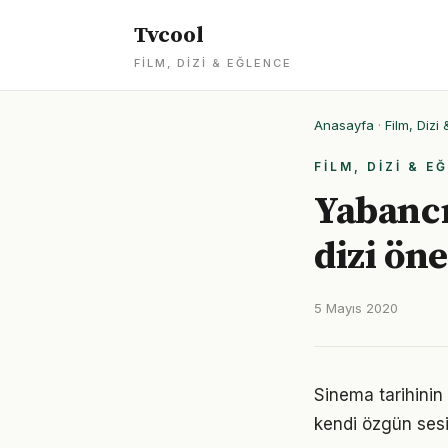
Tvcool
FILM, DIZI & EĞLENCE
Anasayfa
·
Film, Dizi
FILM, DIZI & E
Yabancı
dizi öne
5 Mayıs 2020
Sinema tarihinin
kendi özgün sesi