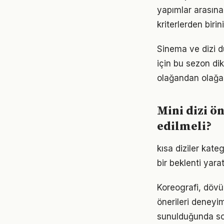
yapımlar arasına 
kriterlerden birin
Sinema ve dizi dü
için bu sezon di
olağandan olağa
Mini dizi ö
edilmeli?
kısa diziler kate
bir beklenti yara
Koreografi, dövü
önerileri deneyimi
sunulduğunda son