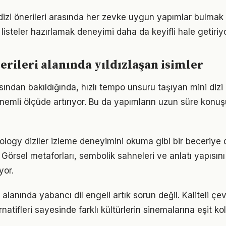
dizi önerileri arasında her zevke uygun yapımlar bulmak
 listeler hazırlamak deneyimi daha da keyifli hale getiriyo
nerileri alanında yıldızlaşan isimler
ısından bakıldığında, hızlı tempo unsuru taşıyan mini dizi ö
emli ölçüde artırıyor. Bu da yapımların uzun süre konuş
hology diziler izleme deneyimini okuma gibi bir beceriye 
. Görsel metaforları, sembolik sahneleri ve anlatı yapıs
yor.
i alanında yabancı dil engeli artık sorun değil. Kaliteli çev
natifleri sayesinde farklı kültürlerin sinemalarına eşit k