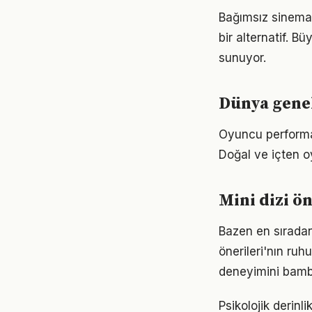
Bağımsız sinema,
bir alternatif. B
sunuyor.
Dünya genel
Oyuncu performans
Doğal ve içten o
Mini dizi ön
Bazen en sıradan
önerileri'nın ruh
deneyimini bamba
Psikolojik derinl